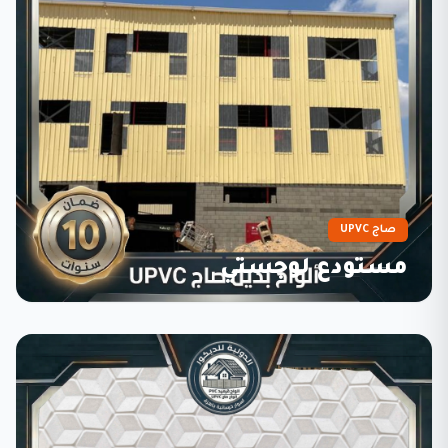
صاج UPVC
مستودع لوجستي