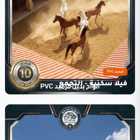
قرميد PVC
فيلا سكنية - التجمع