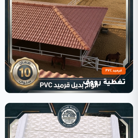
قرميد PVC
تغطية رووف